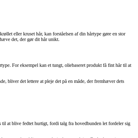
røllet eller kruset hår, kan forståelsen af din hårtype gøre en stor
mhæve det, der gør dit hår unikt.
ype. For eksempel kan et tungt, oliebaseret produkt få fint hår til at
e, bliver det lettere at pleje det på en måde, der fremhæver dets
til at blive fedtet hurtigt, fordi talg fra hovedbunden let fordeler sig