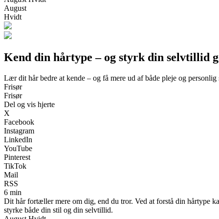
August
Hvidt
Kend din hårtype – og styrk din selvtillid 
Lær dit hår bedre at kende – og få mere ud af både pleje og personlig s
Frisør
Frisør
Del og vis hjerte
X
Facebook
Instagram
LinkedIn
YouTube
Pinterest
TikTok
Mail
RSS
6 min
Dit hår fortæller mere om dig, end du tror. Ved at forstå din hårtype k
styrke både din stil og din selvtillid.
August Hvidt