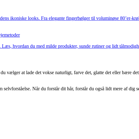
dens ikoniske looks. Fra elegante fingerbølger til voluminøse 80’er-krøll
ejemetoder
 Læs, hvordan du med milde produkter, sunde rutiner og lidt tålmodighe
 vælger at lade det vokse naturligt, farve det, glatte det eller bære det i
elvforståelse. Når du forstår dit hår, forstår du også lidt mere af dig s