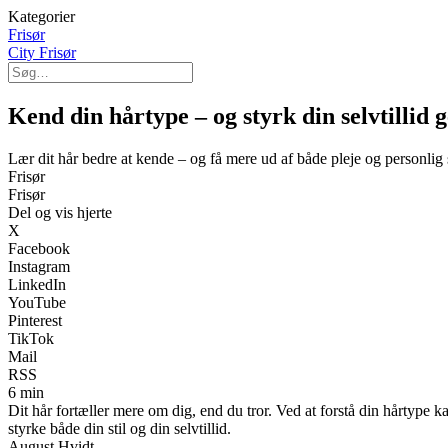
Kategorier
Frisør
City Frisør
Kend din hårtype – og styrk din selvtillid 
Lær dit hår bedre at kende – og få mere ud af både pleje og personlig s
Frisør
Frisør
Del og vis hjerte
X
Facebook
Instagram
LinkedIn
YouTube
Pinterest
TikTok
Mail
RSS
6 min
Dit hår fortæller mere om dig, end du tror. Ved at forstå din hårtype k
styrke både din stil og din selvtillid.
August Hvidt