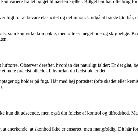
n variere fra let bølget til næsten krøllet. Bølget hår har ofte brug for 
r fugt for at bevare elasticitet og definition. Undgå at børste tørt hår, 
coils, som kan virke kompakte, men ofte er meget fine og skrøbelige. Kr
ten.
ufttørre. Observer derefter, hvordan det naturligt falder: Er det glat, b
et mere præcist billede af, hvordan du bedst plejer det.
r optager og holder på fugt. Hår med høj porøsitet (ofte skadet eller kem
n.
kke kun dit udseende, men også din følelse af kontrol og tilfredshed. Man
m at anerkende, at skønhed ikke er ensartet, men mangfoldig. Dit hår fo