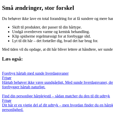
Små ændringer, stor forskel
Du behøver ikke lave en total forandring for at få sundere og mere ha
Skift til produkter, der passer til din hårtype.
Undgå overdreven varme og kemisk behandling.
Klip spidserne regelmæssigt for at forebygge slid.
Lyt til dit hår – det fortæller dig, hvad det har brug for.
Med tiden vil du opdage, at dit hår bliver lettere at håndtere, ser sun
Læs også:
Forebyg hårtab med sunde hverdagsvaner
Frisør
Hårtab behøver ikke være uundgåeligt. Med sunde hverdagsvaner, der ple
forebygger hårtab naturligt.
Find din personlige hårplejestil – sådan matcher du den til dit udtryk
Frisør
Dit hår er en vigtig del af dit udtryk – men hvordan finder du en hårplej
personlighed.