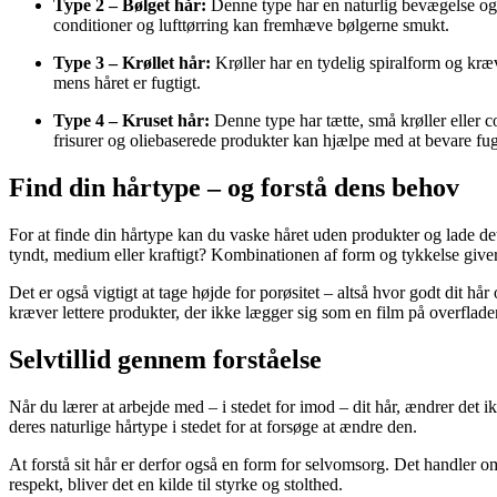
Type 2 – Bølget hår:
Denne type har en naturlig bevægelse og ka
conditioner og lufttørring kan fremhæve bølgerne smukt.
Type 3 – Krøllet hår:
Krøller har en tydelig spiralform og kræve
mens håret er fugtigt.
Type 4 – Kruset hår:
Denne type har tætte, små krøller eller 
frisurer og oliebaserede produkter kan hjælpe med at bevare fug
Find din hårtype – og forstå dens behov
For at finde din hårtype kan du vaske håret uden produkter og lade det l
tyndt, medium eller kraftigt? Kombinationen af form og tykkelse giver 
Det er også vigtigt at tage højde for porøsitet – altså hvor godt dit hå
kræver lettere produkter, der ikke lægger sig som en film på overflade
Selvtillid gennem forståelse
Når du lærer at arbejde med – i stedet for imod – dit hår, ændrer det i
deres naturlige hårtype i stedet for at forsøge at ændre den.
At forstå sit hår er derfor også en form for selvomsorg. Det handler o
respekt, bliver det en kilde til styrke og stolthed.