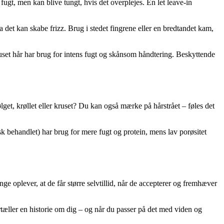
fugt, men kan blive tungt, hvis det overplejes. En let leave-in
da det kan skabe frizz. Brug i stedet fingrene eller en bredtandet kam,
uset hår har brug for intens fugt og skånsom håndtering. Beskyttende
ølget, krøllet eller kruset? Du kan også mærke på hårstrået – føles det
isk behandlet) har brug for mere fugt og protein, mens lav porøsitet
ge oplever, at de får større selvtillid, når de accepterer og fremhæver
rtæller en historie om dig – og når du passer på det med viden og