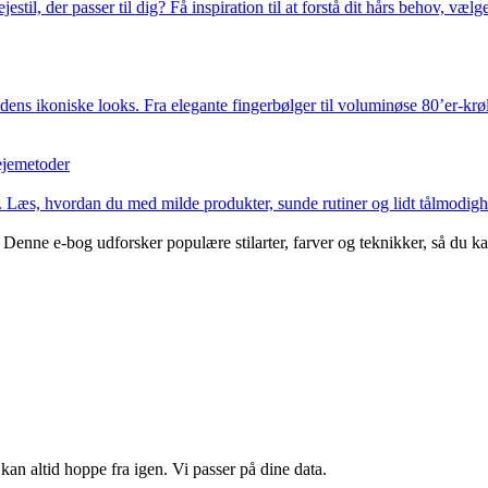
estil, der passer til dig? Få inspiration til at forstå dit hårs behov, vælg
dens ikoniske looks. Fra elegante fingerbølger til voluminøse 80’er-krøll
ejemetoder
 Læs, hvordan du med milde produkter, sunde rutiner og lidt tålmodighe
 Denne e-bog udforsker populære stilarter, farver og teknikker, så du
kan altid hoppe fra igen. Vi passer på dine data.