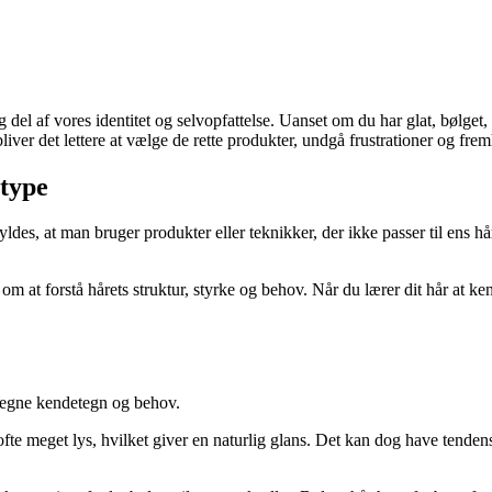
del af vores identitet og selvopfattelse. Uanset om du har glat, bølget, k
 bliver det lettere at vælge de rette produkter, undgå frustrationer og fre
rtype
des, at man bruger produkter eller teknikker, der ikke passer til ens hårt
at forstå hårets struktur, styrke og behov. Når du lærer dit hår at kend
s egne kendetegn og behov.
 ofte meget lys, hvilket giver en naturlig glans. Det kan dog have tendens 