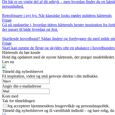
Dit hår er en vigtig del af dit udtryk – men hvordan finder du en hårplej
personlighed.
Retrofrisurer i nyt lys: Når klassiske looks møder nutidens hårtrends
Frisør
Gå på opdagelse i, hvordan tidens hårtrends henter inspiration fra forti
der passer til både hverdag og fest.
Skællende hovedbund? Sådan lindrer og forebygger du med milde pl
Frisør
Skæl kan ramme de fleste og skyldes ofte en ubalance i hovedbunden.
Hårtrends du bør kende
Hold dig opdateret med de nyeste hårtrends, der præger modebilledet.
Læs nu
Tilmeld dig nyhedsbrevet
Få inspiration, viden og små genveje direkte i din indbakke.
Angiv din e-mailadresse
Kom med
Tak for tilmeldingen
Jeg accepterer hjemmesidens brugervilkår og persondatapolitik.
Tilmeld dig nyhedsbrevet og få værdifuldt indhold – og bare rolig, du 