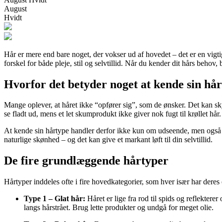
August
Hvidt
Hår er mere end bare noget, der vokser ud af hovedet – det er en vigtig 
forskel for både pleje, stil og selvtillid. Når du kender dit hårs behov,
Hvorfor det betyder noget at kende sin hå
Mange oplever, at håret ikke “opfører sig”, som de ønsker. Det kan skyl
se fladt ud, mens et let skumprodukt ikke giver nok fugt til krøllet hår.
At kende sin hårtype handler derfor ikke kun om udseende, men også om 
naturlige skønhed – og det kan give et markant løft til din selvtillid.
De fire grundlæggende hårtyper
Hårtyper inddeles ofte i fire hovedkategorier, som hver især har dere
Type 1 – Glat hår:
Håret er lige fra rod til spids og reflekterer
langs hårstrået. Brug lette produkter og undgå for meget olie.