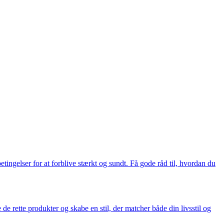
ingelser for at forblive stærkt og sundt. Få gode råd til, hvordan du
e de rette produkter og skabe en stil, der matcher både din livsstil og