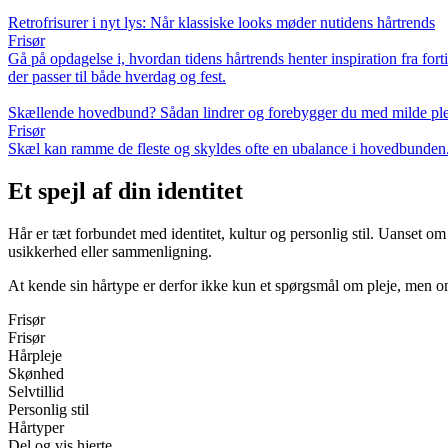
Retrofrisurer i nyt lys: Når klassiske looks møder nutidens hårtrends
Frisør
Gå på opdagelse i, hvordan tidens hårtrends henter inspiration fra forti
der passer til både hverdag og fest.
Skællende hovedbund? Sådan lindrer og forebygger du med milde pl
Frisør
Skæl kan ramme de fleste og skyldes ofte en ubalance i hovedbunden.
Et spejl af din identitet
Hår er tæt forbundet med identitet, kultur og personlig stil. Uanset om du
usikkerhed eller sammenligning.
At kende sin hårtype er derfor ikke kun et spørgsmål om pleje, men om s
Frisør
Frisør
Hårpleje
Skønhed
Selvtillid
Personlig stil
Hårtyper
Del og vis hjerte