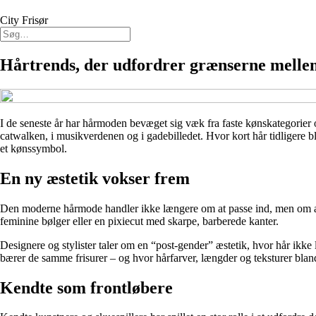
City Frisør
Hårtrends, der udfordrer grænserne mellem
I de seneste år har hårmoden bevæget sig væk fra faste kønskategorier 
catwalken, i musikverdenen og i gadebilledet. Hvor kort hår tidligere b
et kønssymbol.
En ny æstetik vokser frem
Den moderne hårmode handler ikke længere om at passe ind, men om at 
feminine bølger eller en pixiecut med skarpe, barberede kanter.
Designere og stylister taler om en “post-gender” æstetik, hvor hår ikk
bærer de samme frisurer – og hvor hårfarver, længder og teksturer bland
Kendte som frontløbere