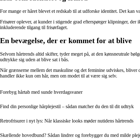
For mange er håret blevet et redskab til at udforske identitet. Det kan
Frisører oplever, at kunder i stigende grad efterspørger klipninger, de
inkluderende tilgang til frisørfaget.
En bevægelse, der er kommet for at blive
Selvom hårtrends altid skifter, tyder meget på, at den kønsneutrale bølg
udtrykke sig uden at blive sat i bås.
Når grænserne mellem det maskuline og det feminine udviskes, bliver der
handler ikke kun om hår, men om modet til at være sig selv.
Forebyg hårtab med sunde hverdagsvaner
Find din personlige hårplejestil – sådan matcher du den til dit udtryk
Retrofrisurer i nyt lys: Når klassiske looks møder nutidens hårtrends
Skællende hovedbund? Sådan lindrer og forebygger du med milde ple