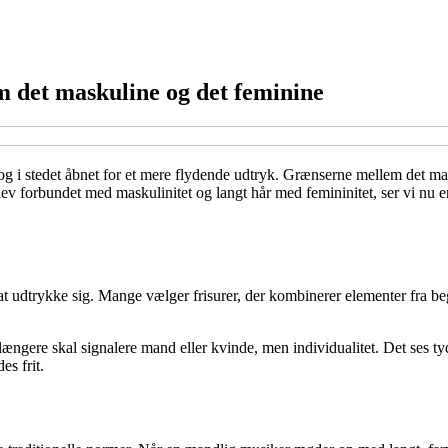
 det maskuline og det feminine
og i stedet åbnet for et mere flydende udtryk. Grænserne mellem det mas
lev forbundet med maskulinitet og langt hår med femininitet, ser vi nu e
udtrykke sig. Mange vælger frisurer, der kombinerer elementer fra be
e længere skal signalere mand eller kvinde, men individualitet. Det ses
es frit.