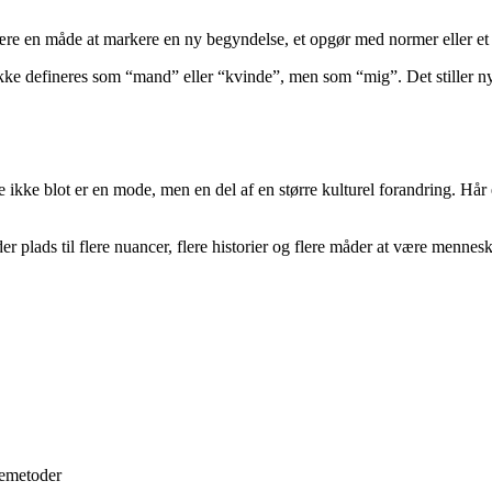
 være en måde at markere en ny begyndelse, et opgør med normer eller et
r ikke defineres som “mand” eller “kvinde”, men som “mig”. Det stiller n
e ikke blot er en mode, men en del af en større kulturel forandring. Hår 
 plads til flere nuancer, flere historier og flere måder at være mennes
jemetoder