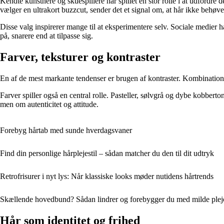
Kendte kunstnere og skuespillere har spillet en stor rolle i at udfordre
vælger en ultrakort buzzcut, sender det et signal om, at hår ikke behøve
Disse valg inspirerer mange til at eksperimentere selv. Sociale medier h
på, snarere end at tilpasse sig.
Farver, teksturer og kontraster
En af de mest markante tendenser er brugen af kontraster. Kombinatione
Farver spiller også en central rolle. Pasteller, sølvgrå og dybe kobber
men om autenticitet og attitude.
Forebyg hårtab med sunde hverdagsvaner
Find din personlige hårplejestil – sådan matcher du den til dit udtryk
Retrofrisurer i nyt lys: Når klassiske looks møder nutidens hårtrends
Skællende hovedbund? Sådan lindrer og forebygger du med milde ple
Hår som identitet og frihed