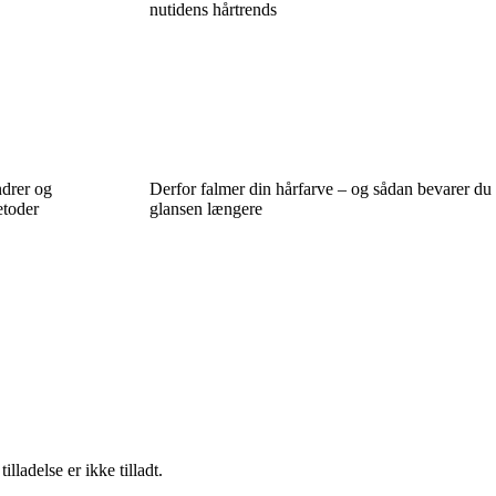
nutidens hårtrends
drer og
Derfor falmer din hårfarve – og sådan bevarer du
etoder
glansen længere
adelse er ikke tilladt.