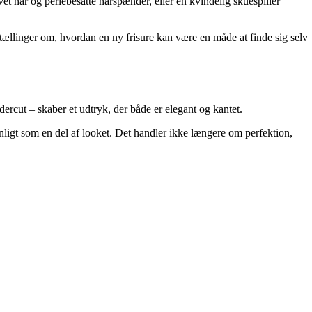
vet hår og perlebesatte hårspænder, eller en kvindelig skuespiller
ortællinger om, hvordan en ny frisure kan være en måde at finde sig selv
rcut – skaber et udtryk, der både er elegant og kantet.
ynligt som en del af looket. Det handler ikke længere om perfektion,