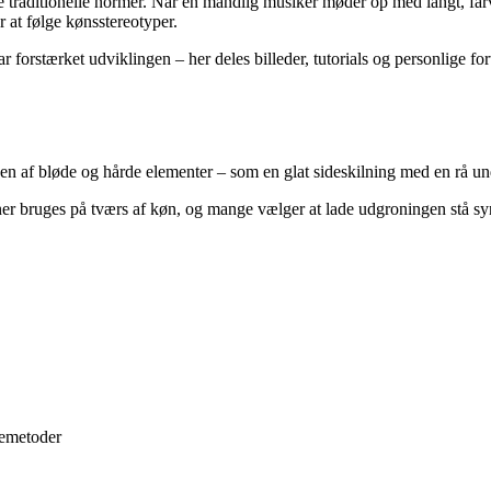
 de traditionelle normer. Når en mandlig musiker møder op med langt, far
r at følge kønsstereotyper.
ar forstærket udviklingen – her deles billeder, tutorials og personlige f
n af bløde og hårde elementer – som en glat sideskilning med en rå unde
toner bruges på tværs af køn, og mange vælger at lade udgroningen stå s
jemetoder