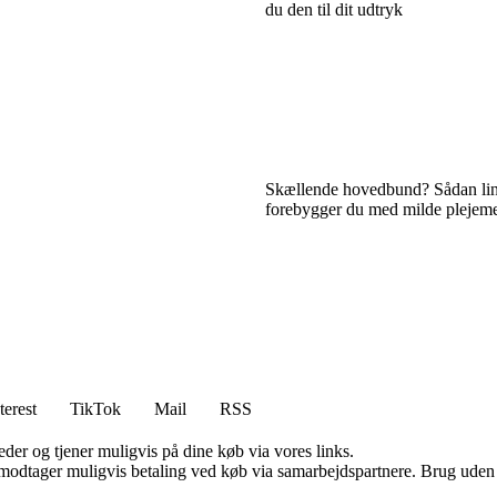
du den til dit udtryk
Skællende hovedbund? Sådan lin
forebygger du med milde plejem
terest
TikTok
Mail
RSS
er og tjener muligvis på dine køb via vores links.
tager muligvis betaling ved køb via samarbejdspartnere. Brug uden till