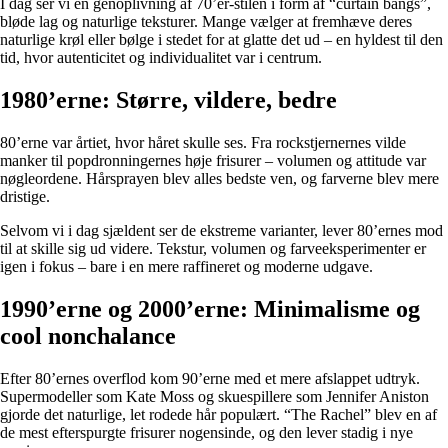
I dag ser vi en genoplivning af 70’er-stilen i form af “curtain bangs”,
bløde lag og naturlige teksturer. Mange vælger at fremhæve deres
naturlige krøl eller bølge i stedet for at glatte det ud – en hyldest til den
tid, hvor autenticitet og individualitet var i centrum.
1980’erne: Større, vildere, bedre
80’erne var årtiet, hvor håret skulle ses. Fra rockstjernernes vilde
manker til popdronningernes høje frisurer – volumen og attitude var
nøgleordene. Hårsprayen blev alles bedste ven, og farverne blev mere
dristige.
Selvom vi i dag sjældent ser de ekstreme varianter, lever 80’ernes mod
til at skille sig ud videre. Tekstur, volumen og farveeksperimenter er
igen i fokus – bare i en mere raffineret og moderne udgave.
1990’erne og 2000’erne: Minimalisme og
cool nonchalance
Efter 80’ernes overflod kom 90’erne med et mere afslappet udtryk.
Supermodeller som Kate Moss og skuespillere som Jennifer Aniston
gjorde det naturlige, let rodede hår populært. “The Rachel” blev en af
de mest efterspurgte frisurer nogensinde, og den lever stadig i nye