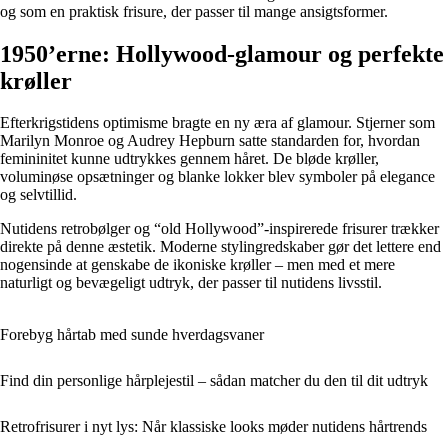
og som en praktisk frisure, der passer til mange ansigtsformer.
1950’erne: Hollywood-glamour og perfekte
krøller
Efterkrigstidens optimisme bragte en ny æra af glamour. Stjerner som
Marilyn Monroe og Audrey Hepburn satte standarden for, hvordan
femininitet kunne udtrykkes gennem håret. De bløde krøller,
voluminøse opsætninger og blanke lokker blev symboler på elegance
og selvtillid.
Nutidens retrobølger og “old Hollywood”-inspirerede frisurer trækker
direkte på denne æstetik. Moderne stylingredskaber gør det lettere end
nogensinde at genskabe de ikoniske krøller – men med et mere
naturligt og bevægeligt udtryk, der passer til nutidens livsstil.
Forebyg hårtab med sunde hverdagsvaner
Find din personlige hårplejestil – sådan matcher du den til dit udtryk
Retrofrisurer i nyt lys: Når klassiske looks møder nutidens hårtrends