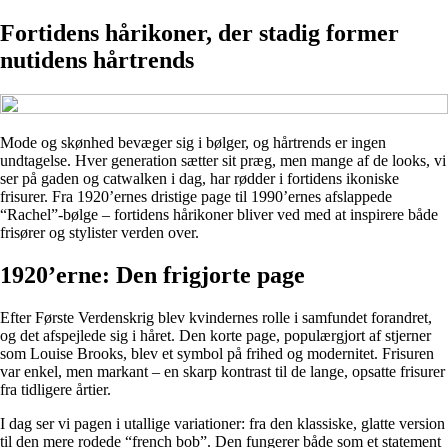
Fortidens hårikoner, der stadig former
nutidens hårtrends
Mode og skønhed bevæger sig i bølger, og hårtrends er ingen
undtagelse. Hver generation sætter sit præg, men mange af de looks, vi
ser på gaden og catwalken i dag, har rødder i fortidens ikoniske
frisurer. Fra 1920’ernes dristige page til 1990’ernes afslappede
“Rachel”-bølge – fortidens hårikoner bliver ved med at inspirere både
frisører og stylister verden over.
1920’erne: Den frigjorte page
Efter Første Verdenskrig blev kvindernes rolle i samfundet forandret,
og det afspejlede sig i håret. Den korte page, populærgjort af stjerner
som Louise Brooks, blev et symbol på frihed og modernitet. Frisuren
var enkel, men markant – en skarp kontrast til de lange, opsatte frisurer
fra tidligere årtier.
I dag ser vi pagen i utallige variationer: fra den klassiske, glatte version
til den mere rodede “french bob”. Den fungerer både som et statement