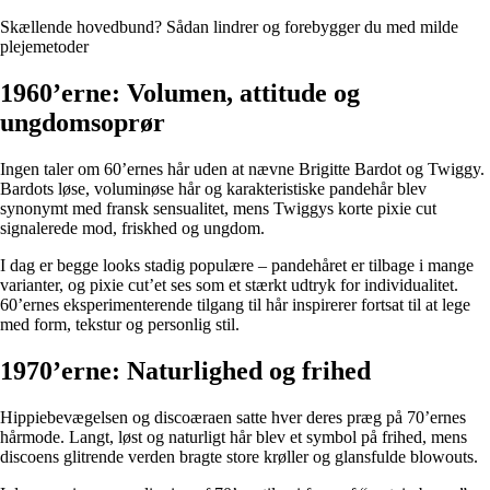
Skællende hovedbund? Sådan lindrer og forebygger du med milde
plejemetoder
1960’erne: Volumen, attitude og
ungdomsoprør
Ingen taler om 60’ernes hår uden at nævne Brigitte Bardot og Twiggy.
Bardots løse, voluminøse hår og karakteristiske pandehår blev
synonymt med fransk sensualitet, mens Twiggys korte pixie cut
signalerede mod, friskhed og ungdom.
I dag er begge looks stadig populære – pandehåret er tilbage i mange
varianter, og pixie cut’et ses som et stærkt udtryk for individualitet.
60’ernes eksperimenterende tilgang til hår inspirerer fortsat til at lege
med form, tekstur og personlig stil.
1970’erne: Naturlighed og frihed
Hippiebevægelsen og discoæraen satte hver deres præg på 70’ernes
hårmode. Langt, løst og naturligt hår blev et symbol på frihed, mens
discoens glitrende verden bragte store krøller og glansfulde blowouts.