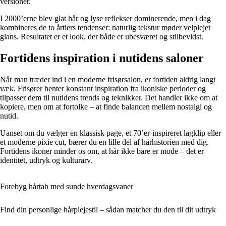
versioner.
I 2000’erne blev glat hår og lyse reflekser dominerende, men i dag
kombineres de to årtiers tendenser: naturlig tekstur møder velplejet
glans. Resultatet er et look, der både er ubesværet og stilbevidst.
Fortidens inspiration i nutidens saloner
Når man træder ind i en moderne frisørsalon, er fortiden aldrig langt
væk. Frisører henter konstant inspiration fra ikoniske perioder og
tilpasser dem til nutidens trends og teknikker. Det handler ikke om at
kopiere, men om at fortolke – at finde balancen mellem nostalgi og
nutid.
Uanset om du vælger en klassisk page, et 70’er-inspireret lagklip eller
et moderne pixie cut, bærer du en lille del af hårhistorien med dig.
Fortidens ikoner minder os om, at hår ikke bare er mode – det er
identitet, udtryk og kulturarv.
Forebyg hårtab med sunde hverdagsvaner
Find din personlige hårplejestil – sådan matcher du den til dit udtryk